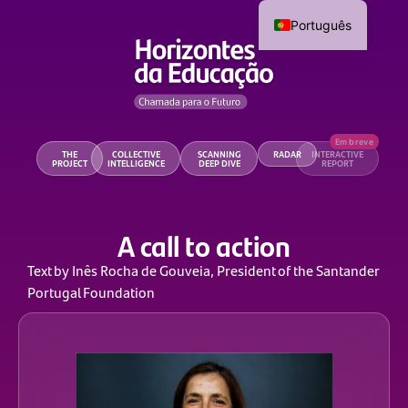
Português
THE
COLLECTIVE
SCANNING
RADAR
INTERACTIVE
PROJECT
INTELLIGENCE
DEEP DIVE
REPORT
A call to action
Text by Inês Rocha de Gouveia, President of the Santander
Portugal Foundation