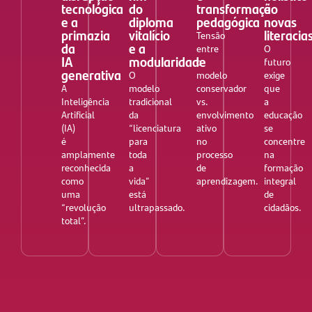
tecnológica
do
transformação
e
e a
diploma
pedagógica
novas
primazia
vitalício
literacia
Tensão
da
e a
entre
O
IA
modularidade
o
futuro
generativa
O
modelo
exige
A
modelo
conservador
que
Inteligência
tradicional
vs.
a
Artificial
da
envolvimento
educação
(IA)
“licenciatura
ativo
se
é
para
no
concentre
amplamente
toda
processo
na
reconhecida
a
de
formação
como
vida”
aprendizagem.
integral
uma
está
de
“revolução
ultrapassado.
cidadãos.
total”.