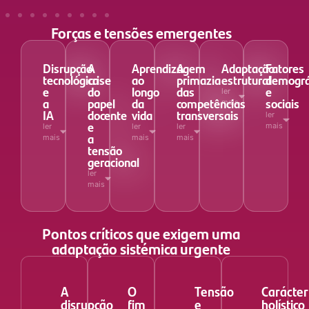
Forças e tensões emergentes
Disrupção
A
Aprendizagem
A
Adaptação
Fatores
tecnológica
crise
ao
primazia
estrutural
demográ
e
do
longo
das
e
ler
a
papel
da
competências
sociais
mais
IA
docente
vida
transversais
ler
e
mais
ler
ler
ler
a
mais
mais
mais
tensão
geracional
ler
mais
Pontos críticos que exigem uma
adaptação sistémica urgente
A
O
Tensão
Carácter
disrupção
fim
e
holístico