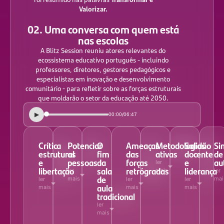
Valorizar.
02. Uma conversa com quem está
nas escolas
A Blitz Session reuniu atores relevantes do
ecossistema educativo português - incluindo
professores, diretores, gestores pedagógicos e
especialistas em inovação e desenvolvimento
comunitário - para refletir sobre as forças estruturais
que moldarão o setor da educação até 2050.
▶
/
00:00
06:47
Crítica
Potenciar
O
Ameaças
Metodologias
Solidão
Si
estrutural
as
fim
das
ativas
docente
de
e
pessoas
da
forças
e
au
ler
libertação
sala
retrógradas
liderança
mais
ler
ler
de
mais
mai
ler
ler
ler
aula
mais
mais
mais
tradicional
ler
mais