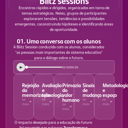
Blitz sessions
Encontros rápidos e dirigidos, organizados em torno de
temas estratégicos. Neles, grupos de participantes
exploraram tensões, tendências e possibilidades
emergentes, coconstruindo hipóteses e identificando áreas
de oportunidade.
01. Uma conversa com os alunos
A Blitz Session conduzida com os alunos, considerados
"as pessoas mais importantes do sistema educativo"
para o diálogo sobre o futuro.
▶
/
00:00
00:00
Rejeição
Avaliação
Primazia
Sinais
Metodologi
da
e
do
de
e
memorização
tecnologia
valor
mudança
espaço
humano
ler
ler
ler
ler
mais
mais
mais
mais
ler
mais
O impacto desejado para a educação do futuro
Transformar e
foi resumido nas palavras