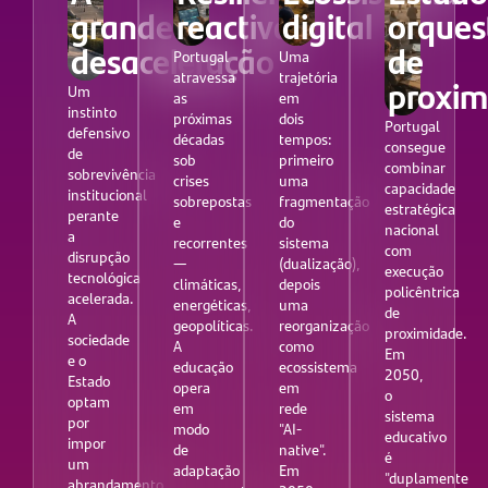
grande
reactiva
digital
orques
desaceleração
de
Portugal
Uma
atravessa
trajetória
proxim
Um
as
em
instinto
próximas
dois
Portugal
defensivo
décadas
tempos:
consegue
de
sob
primeiro
combinar
sobrevivência
crises
uma
capacidade
institucional
sobrepostas
fragmentação
estratégica
perante
e
do
nacional
a
recorrentes
sistema
com
disrupção
—
(dualização),
execução
tecnológica
climáticas,
depois
policêntrica
acelerada.
energéticas,
uma
de
A
geopolíticas.
reorganização
proximidade.
sociedade
A
como
Em
e o
educação
ecossistema
2050,
Estado
opera
em
o
optam
em
rede
sistema
por
modo
"AI-
educativo
impor
de
native".
é
um
adaptação
Em
"duplamente
abrandamento