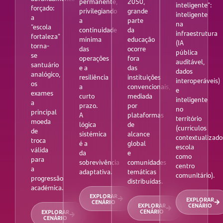
permanente,
2050,
inteligente":
forçado:
privilegiando
grande
inteligente
a
a
parte
na
"escola
continuidade
da
infraestrutura
fortaleza"
mínima
educação
(IA
torna-
das
ocorre
pública
se
operações
fora
auditável,
santuário
e a
das
dados
analógico,
resiliência
instituições
interoperáveis)
os
a
convencionais,
e
exames
curto
mediada
inteligente
a
prazo.
por
no
principal
A
plataformas
território
moeda
lógica
de
(currículos
de
sistémica
alcance
contextualizado
troca
é a
global
escola
válida
da
e
como
para
sobrevivência
comunidades
centro
a
adaptativa.
temáticas
comunitário).
progressão
distribuídas.
académica.
EXPLORAR
EXPLORAR
CENÁRIO
EXPLORAR
CENÁRIO
CENÁRIO
EXPLORAR
CENÁRIO