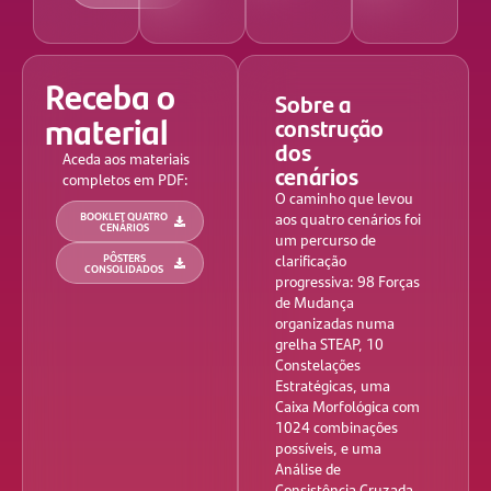
Receba o
Sobre a
material
construção
dos
Aceda aos materiais
cenários
completos em PDF:
O caminho que levou
BOOKLET QUATRO
aos quatro cenários foi
CENÁRIOS
um percurso de
PÔSTERS
clarificação
CONSOLIDADOS
progressiva: 98 Forças
de Mudança
organizadas numa
grelha STEAP, 10
Constelações
Estratégicas, uma
Caixa Morfológica com
1024 combinações
possíveis, e uma
Análise de
Consistência Cruzada