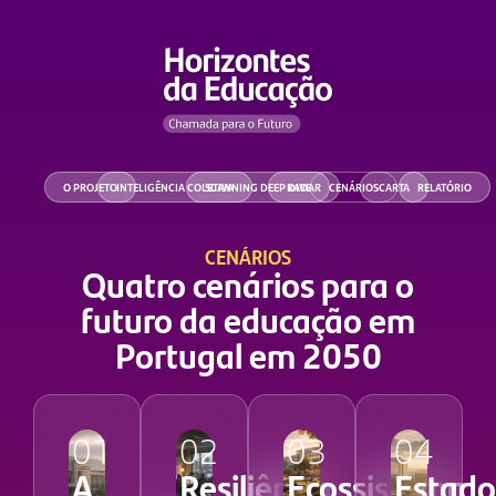
O PROJETO
INTELIGÊNCIA COLETIVA
SCANNING DEEP DIVE
RADAR
CENÁRIOS
CARTA
RELATÓRIO
CENÁRIOS
Quatro cenários para o
futuro da educação em
Portugal em 2050
01
02
03
04
A
Resiliência
Ecossistema
Estado