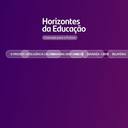
O PROJETO
INTELIGÊNCIA COLETIVA
SCANNING DEEP DIVE
RADAR
CENÁRIOS
CARTA
RELATÓRIO