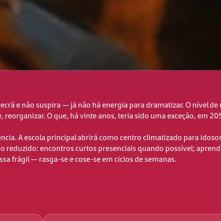
 ecrã e não suspira — já não há energia para dramatizar. O nível de r
, reorganizar. O que, há vinte anos, teria sido uma exceção, em 20
cia. A escola principal abrirá como centro climatizado para idosos
o reduzido: encontros curtos presenciais quando possível; apre
sa frágil — rasga-se e cose-se em ciclos de semanas.