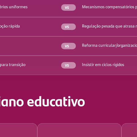
térios uniformes
vs
Mecanismos compensatórios po
ção rápida
vs
Regulação pesada que atrasa 
vs
Reforma curricular/organizaci
ara transição
vs
Insistir em ciclos rígidos
iano educativo