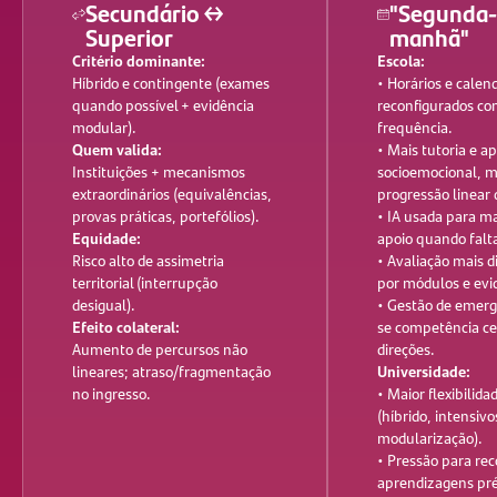
Secundário ↔
"Segunda-
Superior
manhã"
Critério dominante:
Escola:
Híbrido e contingente (exames
• Horários e calen
quando possível + evidência
reconfigurados c
modular).
frequência.
Quem valida:
• Mais tutoria e ap
Instituições + mecanismos
socioemocional, 
extraordinários (equivalências,
progressão linear 
provas práticas, portefólios).
• IA usada para ma
Equidade:
apoio quando falt
Risco alto de assimetria
• Avaliação mais d
territorial (interrupção
por módulos e evi
desigual).
• Gestão de emerg
Efeito colateral:
se competência ce
Aumento de percursos não
direções.
lineares; atraso/fragmentação
Universidade:
no ingresso.
• Maior flexibilid
(híbrido, intensivo
modularização).
• Pressão para re
aprendizagens pré