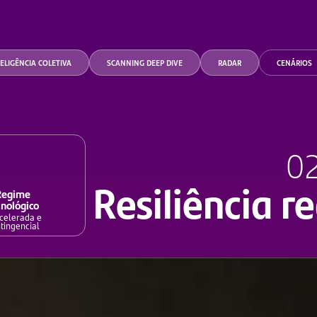
ELIGÊNCIA COLETIVA
SCANNING DEEP DIVE
RADAR
CENÁRIOS
0
Resiliência r
Regime
cnológico
acelerada e
tingencial