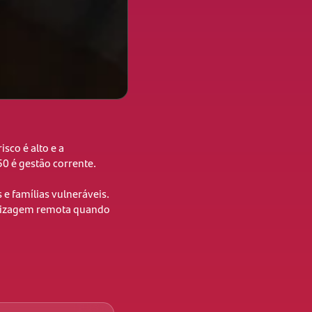
isco é alto e a
50 é gestão corrente.
 e famílias vulneráveis.
ndizagem remota quando