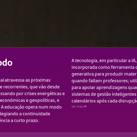
odo
A tecnologia, em particular a IA
incorporada como ferramenta de
generativa para produzir mater
al atravessa as próximas
quando faltam professores; util
e recorrentes, que vão desde
para apoiar aprendizagens quan
ssando por crises energéticas e
sistemas de gestão inteligentes
económicas e geopolíticas, e
calendários após cada disrupçã
s. A educação opera num modo
ler mais
legiando a continuidade
ncia a curto prazo.