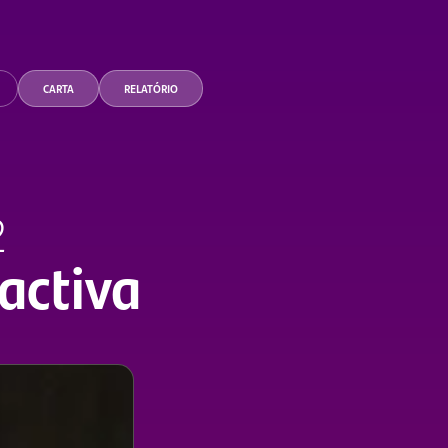
CARTA
RELATÓRIO
2
eactiva