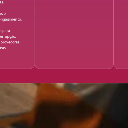
as.
as e
eengajamento.
s para
nterrupção.
 provedores
reas