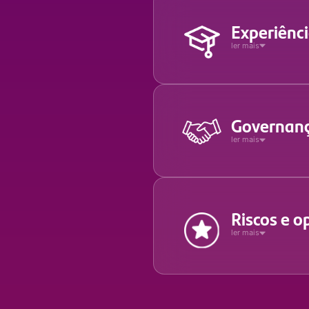
Experiênc
ler mais
Governanç
ler mais
Riscos e 
ler mais