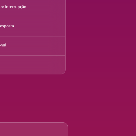
r interrupção
resposta
onal