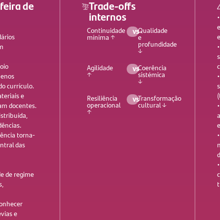
feira de
Trade-offs
internos
Continuidade
vs
Qualidade
dários
mínima ↑
e
profundidade
om
•
↓
oio
c
Agilidade
vs
Coerência
↑
sistémica
menos
↓
do currículo.
s
teriais e
(
Resiliência
vs
Transformação
operacional
cultural ↓
am docentes.
↑
istribuída,
dências.
e
ência torna-
ntral das
d
•
ade de regime
s,
t
conhecer
vias e